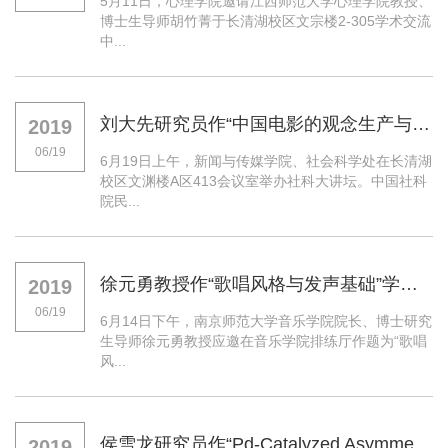
5月11日，心理学院邀请江西师范大学心理学院教授、
博士生导师胡竹菁于长清湖校区文宗楼2-305学术交流
中...
刘大先研究员作“中国电影的观念生产与文化转型”学术报告
2019
06/19
6月19日上午，新闻与传媒学院、社会科学处在长清湖
校区文渊楼A区413会议室举办社科大讲坛。中国社科
院民...
徐元勇教授作“歌唱风格与发声基础”学术报告
2019
06/19
6月14日下午，南京师范大学音乐学院院长、博士研究
生导师徐元勇教授应邀在音乐学院排练厅作题为“歌唱
风...
侯雪龙研究员作“Pd-Catalyzed Asymmetric Allylic Substition Reaction and Beyong”学术报告
2019