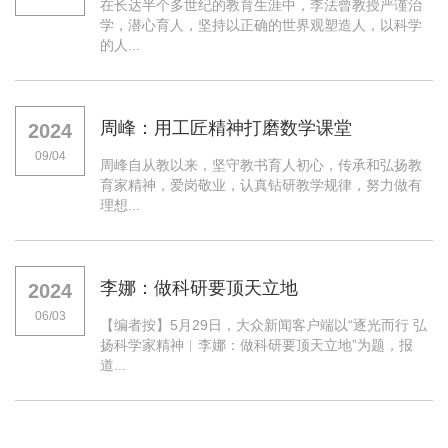
在长达半个多世纪的教育生涯中，李法曾教授严谨治
学，潜心育人，坚持以正确的世界观塑造人，以科学
的人...
周峰：用工匠精神打磨数学课堂
2024
09/04
周峰自从教以来，坚守教书育人初心，传承和弘扬教
育家精神，爱岗敬业，认真钻研教学规律，努力做有
理想...
李娜：做科研要顶天立地
2024
06/03
【编者按】5月29日，大众新闻客户端以“逐光而行 弘
扬科学家精神︱李娜：做科研要顶天立地”为题，报
道...