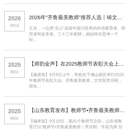
2026年“齐鲁最美教师”推荐人选丨铸文心 讲中国 通世界——记山东师范大学王卓教授
2026
06/15
王卓，一位用“文心”连接中国与世界的外语教育者、研
究者和改革者。三十三年躬耕，她始终在思考一个
时...
【师韵金声】在2025教师节表彰大会上的代表发言
2025
09/11
【编者按】9月9日上午，学校在千佛山校区举行2025
年教师节表彰大会。齐鲁最美教师、文学院李宗刚，
荣休...
【山东教育发布】教师节•齐鲁最美教师｜李宗刚：学高为师 甘当人梯
2025
09/11
【编者按】9月10日，第41个教师节之际，山东省教
育厅以“教师节•齐鲁最美教师｜李宗刚：学高为师 甘