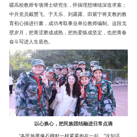
疆高校教师专项博士研究生，怀揣理想继续深造求索；
中共党员戴赟飞、于天乐、刘露露、田紫宁将支教的教
育初心揣进行囊，成功考取事业单位教师编制。这段戈
壁岁月，把青涩磨成成熟，把热爱炼成坚定，也把青春
奋斗写进人生底色。
以心换心，把民族团结融进日常点滴
“各民族要像石榴籽一样紧紧抱在一起。”这句话，