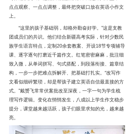
点点观察、一点点调整，最终把突破口放在英语小作文
上。
“这里的孩子基础弱，却格外勤奋好学。”这是支教
团成员们的共识。他们结合新疆高考实际，针对少数民
族学生语言特点，定制20余套教案、开设18节专项辅导
课、逐字逐句打磨近千篇作文。红笔密密麻麻，批注细
致入微，从单词拼写、句式搭配，到段落衔接、篇章结
构，一步一步把难点拆解开、把基础打扎实。“改写作
文看似细碎繁琐，却是帮孩子建立英语自信最直接的方
式。”戴赟飞常常伏案批改至深夜，一字一句为学生梳
理写作逻辑。变化在悄悄发生，八成以上学生作文稳步
提分，课堂越来越活跃，孩子们眼里求知的光，越来越
亮。