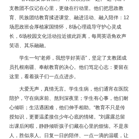
支教团不仅记在心里，更做在行动里。他们把思政教
育、民族团结教育揉进课堂、融进活动、融入陪伴：12
场思政班会厚植家国情怀，8场心理疏导守护心灵成
长，6场校园文化活动拉近彼此距离，每周英语角欢声
笑语、其乐融融。
学生一句“老师，我想学好英语”，坚定了支教团成
员扎根南疆、奉献教育的决心。他们笃定心志：要留在
这里，看着孩子们一点点进步。
大爱无声，真情无言。学生生病，他们通宵在医院
陪护，守在病床前、熬到深夜里；学生有心事，他们耐
心倾听；生活遇困难，他们伸手相助。“教育不只是传
授知识，更要温柔接住少年心底的情绪。”刘露露总留
出课后闲暇，静静倾听孩子们藏在心里的烦恼。不是亲
人，胜似亲人。日复一日的陪伴、一点一滴的温暖，让