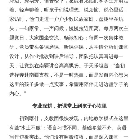
廊边、操场旁、宿舍楼下，总能看见他们和学生并肩走
着、轻声聊着，听孩子们说理想、说烦恼、说心里话；
家访时，他们走进一户户少数民族家庭，盘腿坐在炕
头，一句家常、一声问候，慢慢拉近距离。每月两次主
题党日，大家围坐交流、畅谈初心；每周一次集体教
研，党员带头备课磨课、听课评课，从学情分析到课堂
设计，从作业批改到课后辅导，团队把认真写进每一
天，让党旗在南疆讲台高高飘扬。于天乐坦言：“当初
选择奔赴南疆支教，不是一时热血，而是发自内心想为
这里的孩子多做一点实事，希望用陪伴走进边疆学子的
内心。”
专业深耕，把课堂上到孩子心坎里
初到喀什，支教团很快发现，内地教学模式在这里
有些“水土不服”：语言习惯不同、基础参差不齐、英语
写作短板突出。他们没有照搬模板，而是深入课堂，一