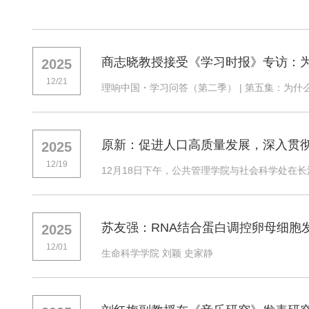
商志晓教授接受《学习时报》专访：为
2025
12/21
理响中国・学习问答（第二季） | 第五集：为什么说
原新：促进人口高质量发展，深入贯
2025
12/19
12月18日下午，公共管理学院与社会科学处在长
苏友强：RNA结合蛋白调控卵母细胞
2025
12/01
生命科学学院 刘颖 史家静