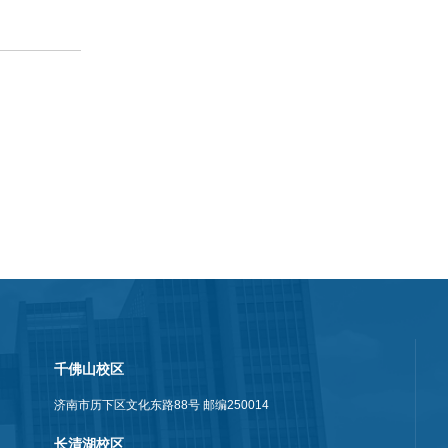
千佛山校区
济南市历下区文化东路88号 邮编250014
长清湖校区