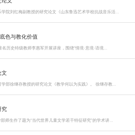
究论文
乐学院刘红梅副教授的研究论文《山东鲁迅艺术学校抗战音乐活...
史底色与教化价值
著名历史特级教师李惠军开展讲座，围绕“情境·意境·语境...
论文
育学部徐继存教授的研究论文《教学何以为实践》。 徐继存教...
研究
部师生作了题为“当代世界儿童文学若干特征研究”的学术讲...