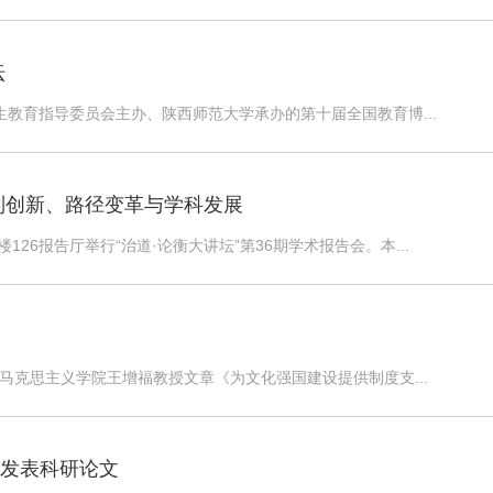
坛
究生教育指导委员会主办、陕西师范大学承办的第十届全国教育博...
制创新、路径变革与学科发展
26报告厅举行“治道·论衡大讲坛”第36期学术报告会。本...
学马克思主义学院王增福教授文章《为文化强国建设提供制度支...
上发表科研论文