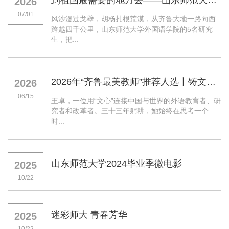
到祖国最需要的地方去——山东师范大学外国语学院“金胡杨支教团”南疆育人纪实
2026
07/01
风沙漫过戈壁，胡杨扎根荒漠，从齐鲁大地一路向西
跨越四千公里，山东师范大学外国语学院的5名研究
生，把...
2026年“齐鲁最美教师”推荐人选丨铸文心 讲中国 通世界——记山东师范大学王卓教授
2026
06/15
王卓，一位用“文心”连接中国与世界的外语教育者、研
究者和改革者。三十三年躬耕，她始终在思考一个
时...
山东师范大学2024毕业季微电影
2025
10/22
迷彩师大 青春芳华
2025