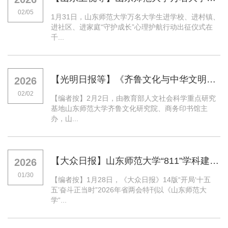
02/05
1月31日，山东师范大学万名大学生进学校、进村镇、
进社区、进家庭“守护成长”心理护航行动出征仪式在
千...
【光明日报等】《齐鲁文化与中华文明学术文库》发布
2026
02/02
【编者按】2月2日，由教育部人文社会科学重点研究
基地山东师范大学齐鲁文化研究院、商务印书馆主
办，山...
【大众日报】山东师范大学“811”学科建设领航 奋力攻坚“冲一流”——学科“顶天立地” 步伐“脚踏实地...
2026
01/30
【编者按】1月28日，《大众日报》14版“开局‘十五
五’奋斗正当时”2026年省两会特刊以《山东师范大
学“...