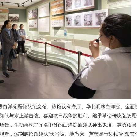
走进白洋淀雁翎队纪念馆。该馆设有序厅、华北明珠白洋淀、全面
翎队与水上游击战、喜迎抗日战争的胜利、继承革命传统弘扬雁
场景，生动再现了闻名中外的白洋淀雁翎队神出鬼没、英勇顽强
观看，深刻感悟雁翎队“天当被、地当床、芦苇是青纱帐”的艰苦