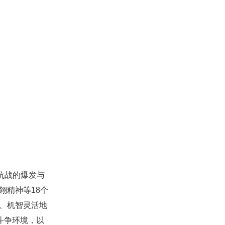
抗战的爆发与
翎精神等18个
、机智灵活地
斗争环境，以