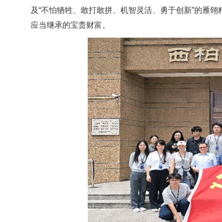
及“不怕牺牲、敢打敢拼、机智灵活、勇于创新”的雁
应当继承的宝贵财富。