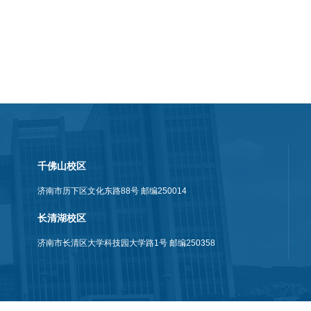
千佛山校区
济南市历下区文化东路88号 邮编250014
长清湖校区
济南市长清区大学科技园大学路1号 邮编250358