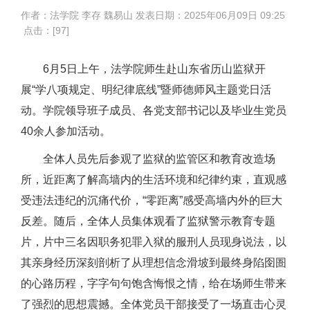
作者：法学院 李存 魏易山 发表日期：
2025年06月09日 09:25
点击：[
97
]
6月5日上午，法学院师生赴山东省历山监狱开
展“学八项规定、明纪律底线”暨师德师风主题党日活
动。学院领导班子成员、各党支部书记以及毕业生党员
40余人参加活动。
全体人员先后参观了监狱的监管区和教育改造场
所，近距离了解高墙内的生活环境和纪律约束，直观感
受违法违纪的沉痛代价，“零距离”感受高墙内外的巨大
反差。随后，全体人员集体观看了监狱警示教育专题
片，片中三名因职务犯罪入狱的服刑人员现身说法，以
其亲身经历深刻剖析了从理想信念滑坡到最终身陷囹圄
的心路历程，字字句句饱含悔恨之情，给在场师生带来
了强烈的思想震撼。全体党员干部接受了一场直击心灵