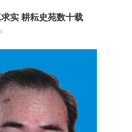
求实 耕耘史苑数十载
6
]