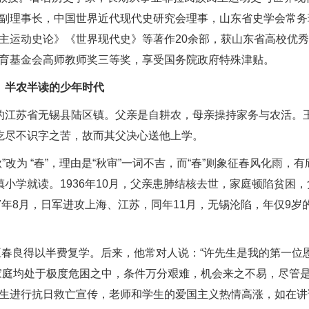
副理事长，中国世界近代现代史研究会理事，山东省史学会常务
主运动史论》《世界现代史》等著作20余部，获山东省高校优
育基金会高师教师奖三等奖，享受国务院政府特殊津贴。
半农半读的少年时代
米乡”的江苏省无锡县陆区镇。父亲是自耕农，母亲操持家务与农活。
吃尽不识字之苦，故而其父决心送他上学。
改为 “春”，理由是“秋审”一词不吉，而“春”则象征春风化雨，
小学就读。1936年10月，父亲患肺结核去世，家庭顿陷贫困
7年8月，日军进攻上海、江苏，同年11月，无锡沦陷，年仅9岁
王春良得以半费复学。后来，他常对人说：“许先生是我的第一位
家庭均处于极度危困之中，条件万分艰难，机会来之不易，尽管
生进行抗日救亡宣传，老师和学生的爱国主义热情高涨，如在讲