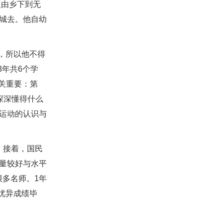
次由乡下到无
城去。他自幼
，所以他不得
3年共6个学
关重要：第
深深懂得什么
运动的认识与
。接着，国民
量较好与水平
很多名师。1年
优异成绩毕