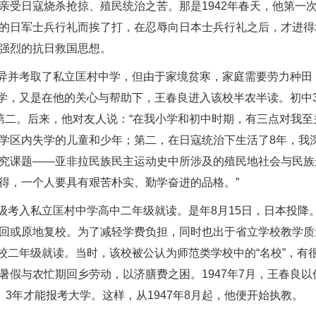
亲受日寇烧杀抢掠、殖民统治之苦。那是1942年春天，他第一
的日军士兵行礼而挨了打，在忍辱向日本士兵行礼之后，才进得
强烈的抗日救国思想。
绩优异并考取了私立匡村中学，但由于家境贫寒，家庭需要劳力种田
中学，又是在他的关心与帮助下，王春良进入该校半农半读。初中
第二。后来，他对友人说：“在我小学和初中时期，有三点对我至
学区内失学的儿童和少年；第二，在日寇统治下生活了8年，我
究课题——亚非拉民族民主运动史中所涉及的殖民地社会与民族
得，一个人要具有艰苦朴实、勤学奋进的品格。”
跳级考入私立匡村中学高中二年级就读。是年8月15日，日本投降
回或原地复校。为了减轻学费负担，同时也出于省立学校教学质
学校二年级就读。当时，该校被公认为师范类学校中的“名校”，有
假与农忙期回乡劳动，以济膳费之困。1947年7月，王春良以
3年才能报考大学。这样，从1947年8月起，他便开始执教。