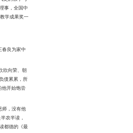
理事，全国中
秀教学成果奖一
王春良为家中
有欣欣向荣、朝
，负债累累，所
的他开始饱尝
恩师，没有他
是半农半读，
读都德的《最