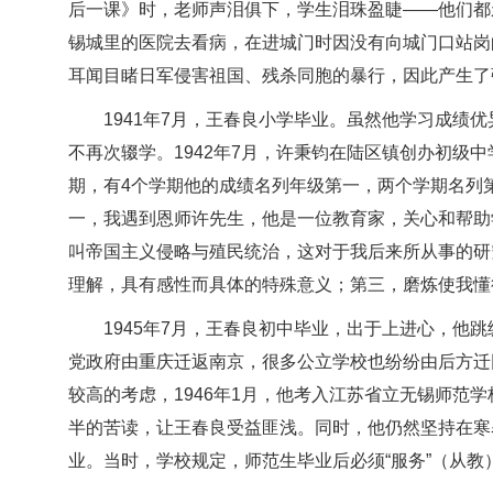
后一课》时，老师声泪俱下，学生泪珠盈睫——他们都
锡城里的医院去看病，在进城门时因没有向城门口站岗
耳闻目睹日军侵害祖国、残杀同胞的暴行，因此产生了
1941年7月，王春良小学毕业。虽然他学习成
不再次辍学。1942年7月，许秉钧在陆区镇创办初级
期，有4个学期他的成绩名列年级第一，两个学期名列
一，我遇到恩师许先生，他是一位教育家，关心和帮助
叫帝国主义侵略与殖民统治，这对于我后来所从事的研
理解，具有感性而具体的特殊意义；第三，磨炼使我懂
1945年7月，王春良初中毕业，出于上进心，他
党政府由重庆迁返南京，很多公立学校也纷纷由后方迁
较高的考虑，1946年1月，他考入江苏省立无锡师范
半的苦读，让王春良受益匪浅。同时，他仍然坚持在寒暑
业。当时，学校规定，师范生毕业后必须“服务”（从教）