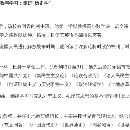
教
与学习
：
走进“历史学”
心小学，该校有附设的初中班。他第一学期教授高小数学课、语文课
学之路得以延伸、拓展，也使其英语基础得以夯实。
全国人民进行解放战争时期，他阅读了许多论析时政的书刊，对
一样，投身于革命工作。1950年3月至9月，他先后参加无锡市
与中国共产党》《新民主主义论》《论联合政府》《论人民民主
》《辩证唯物主义与历史唯物主义》《政治经济学》《土地改革
史地组，继续学习马克思列宁主义、毛泽东思想的基本理论和中国
任历史教师，并任史地教研组组长，主要讲授世界近代现代史。结合
（范文澜著）《中国近代史》《世界通史》（周谷城著）《世界