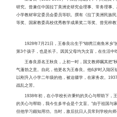
研究。曾兼任中国拉丁美洲史研究会理事、常务理事、
小学教材审定委员会委员等职。撰有《拉丁美洲民族民
等奖、国家教委高校优秀教学成果奖二等奖、曾宪梓教
1928年7月21日，王春良出生于“锦绣江南鱼
第3个孩子，也是长子。因其父母均为文盲，在生活中
王春良原名王秋良，上初一时，国文教师嘱其把“秋”
气蓬勃之意。自此，他更名为王春良。他6岁时入陆区镇
以刚升入小学二年级的他，被迫辍学，在家务农。193
战乱之苦。
1938年初，在小学校长许秉钧的关心与帮助下，
的关心与帮助，我今生多半会是个文盲。”由于祖国与
但他学习颇知用功。当时，敌后抗日人员常到学校向师